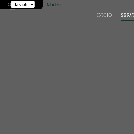
Saltar
🌐
al
contenido
INICIO
SERV